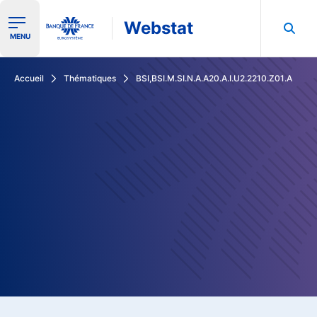
Webstat
Ouvrir le menu de navigation
MENU
Rechercher dans les données de la Banque de France
Accueil
Thématiques
BSI,BSI.M.SI.N.A.A20.A.I.U2.2210.Z01.A