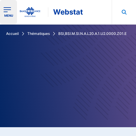
Webstat
Ouvrir le menu de navigation
MENU
Rechercher dans les données de la Banque de France
Accueil
Thématiques
BSI,BSI.M.SI.N.A.L20.A.1.U2.0000.Z01.E