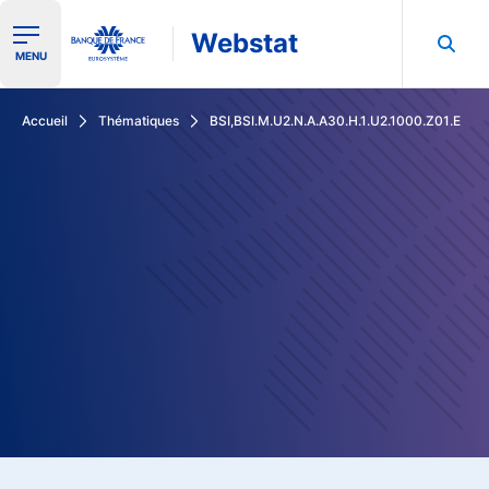
Webstat
Ouvrir le menu de navigation
MENU
Rechercher dans les données de la Banque de France
Accueil
Thématiques
BSI,BSI.M.U2.N.A.A30.H.1.U2.1000.Z01.E