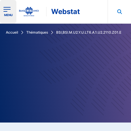
Webstat
Ouvrir le menu de navigation
MENU
Rechercher dans les données de la Banque de France
Accueil
Thématiques
BSI,BSI.M.U2.Y.U.LT6.A.1.U2.2110.Z01.E