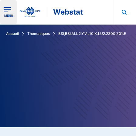
Webstat
Ouvrir le menu de navigation
MENU
Rechercher dans les données de la Banque de France
Accueil
Thématiques
BSI,BSI.M.U2.Y.V.L10.X.1.U2.2300.Z01.E