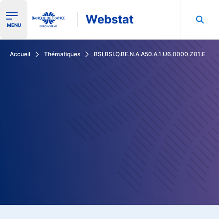
Webstat
Ouvrir le menu de navigation
MENU
Rechercher dans les données de la Banque de France
Accueil
Thématiques
BSI,BSI.Q.BE.N.A.A50.A.1.U6.0000.Z01.E