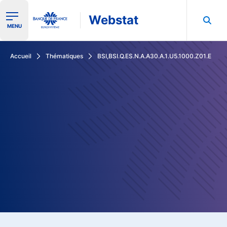
Webstat
Ouvrir le menu de navigation
MENU
Rechercher dans les données de la Banque de France
Accueil
Thématiques
BSI,BSI.Q.ES.N.A.A30.A.1.U5.1000.Z01.E