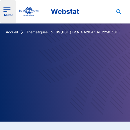
Webstat
Ouvrir le menu de navigation
MENU
Rechercher dans les données de la Banque de France
Accueil
Thématiques
BSI,BSI.Q.FR.N.A.A20.A.1.AT.2250.Z01.E