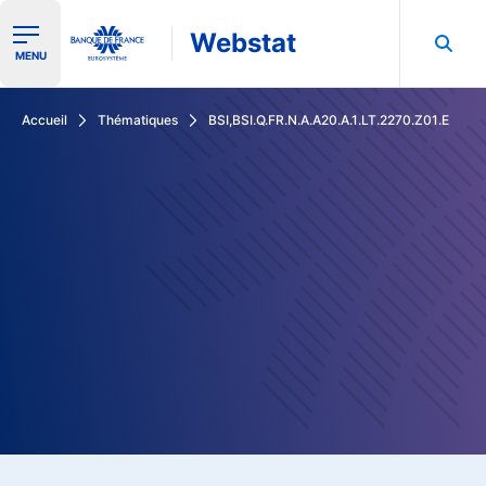
Webstat
Ouvrir le menu de navigation
MENU
Rechercher dans les données de la Banque de France
Accueil
Thématiques
BSI,BSI.Q.FR.N.A.A20.A.1.LT.2270.Z01.E