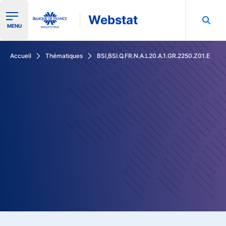
Webstat
Ouvrir le menu de navigation
MENU
Rechercher dans les données de la Banque de France
Accueil
Thématiques
BSI,BSI.Q.FR.N.A.L20.A.1.GR.2250.Z01.E