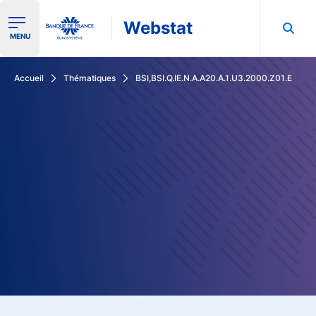
Webstat
Ouvrir le menu de navigation
MENU
Rechercher dans les données de la Banque de France
Accueil
Thématiques
BSI,BSI.Q.IE.N.A.A20.A.1.U3.2000.Z01.E