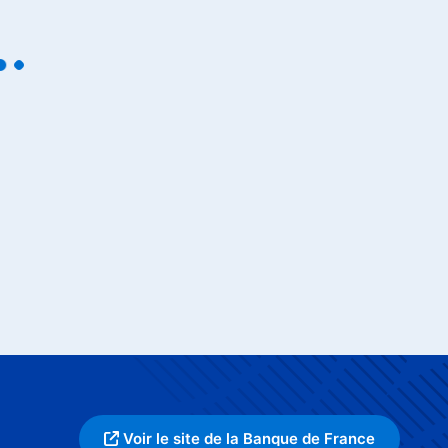
Voir le site de la Banque de France