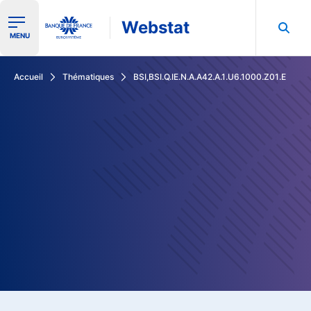
Webstat
Ouvrir le menu de navigation
MENU
Rechercher dans les données de la Banque de France
Accueil
Thématiques
BSI,BSI.Q.IE.N.A.A42.A.1.U6.1000.Z01.E