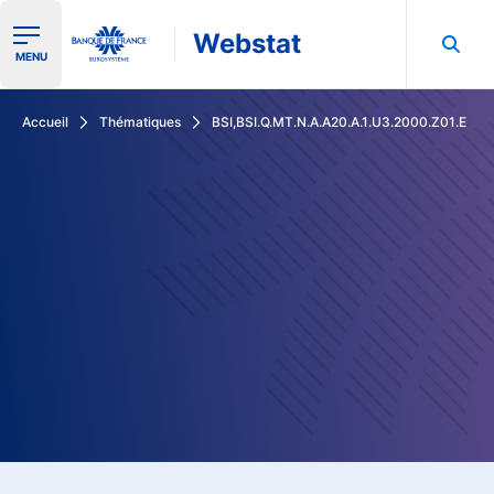
Webstat
Ouvrir le menu de navigation
MENU
Rechercher dans les données de la Banque de France
Accueil
Thématiques
BSI,BSI.Q.MT.N.A.A20.A.1.U3.2000.Z01.E