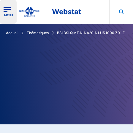
Webstat
Ouvrir le menu de navigation
MENU
Rechercher dans les données de la Banque de France
Accueil
Thématiques
BSI,BSI.Q.MT.N.A.A20.A.1.U5.1000.Z01.E