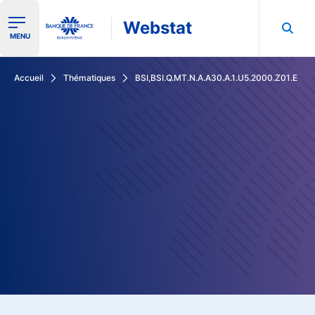
Webstat
Ouvrir le menu de navigation
MENU
Rechercher dans les données de la Banque de France
Accueil
Thématiques
BSI,BSI.Q.MT.N.A.A30.A.1.U5.2000.Z01.E