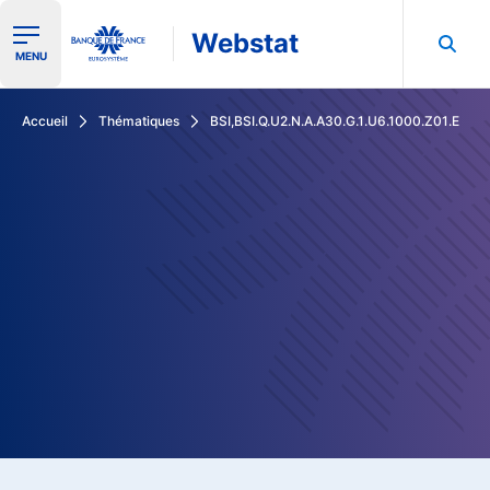
Webstat
Ouvrir le menu de navigation
MENU
Rechercher dans les données de la Banque de France
Accueil
Thématiques
BSI,BSI.Q.U2.N.A.A30.G.1.U6.1000.Z01.E