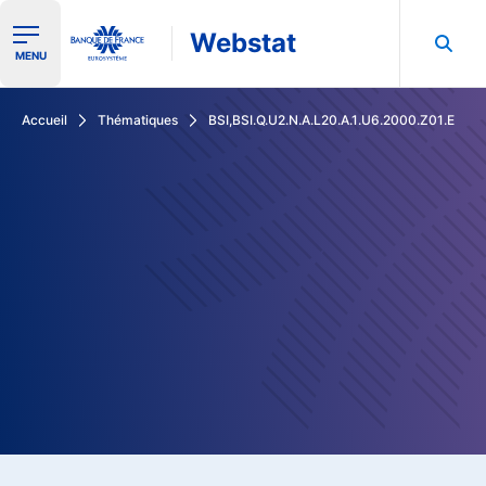
Webstat
Ouvrir le menu de navigation
MENU
Rechercher dans les données de la Banque de France
Accueil
Thématiques
BSI,BSI.Q.U2.N.A.L20.A.1.U6.2000.Z01.E