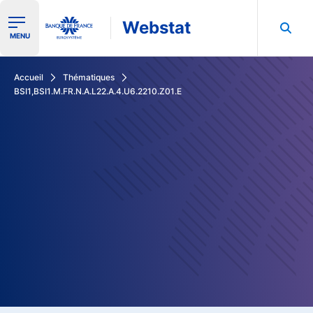
Webstat
Ouvrir le menu de navigation
MENU
Rechercher dans les données de la Banque de France
Accueil
Thématiques
BSI1,BSI1.M.FR.N.A.L22.A.4.U6.2210.Z01.E