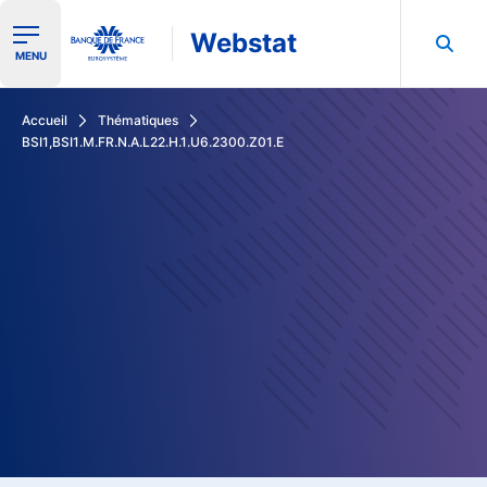
Webstat
Ouvrir le menu de navigation
MENU
Rechercher dans les données de la Banque de France
Accueil
Thématiques
BSI1,BSI1.M.FR.N.A.L22.H.1.U6.2300.Z01.E