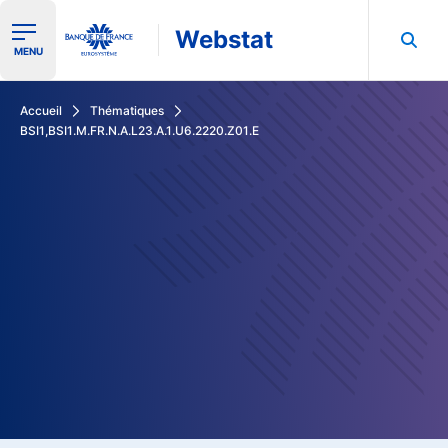
Webstat
Ouvrir le menu de navigation
MENU
Rechercher dans les données de la Banque de France
Accueil
Thématiques
BSI1,BSI1.M.FR.N.A.L23.A.1.U6.2220.Z01.E