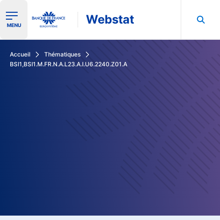
Webstat
Ouvrir le menu de navigation
MENU
Rechercher dans les données de la Banque de France
Accueil
Thématiques
BSI1,BSI1.M.FR.N.A.L23.A.I.U6.2240.Z01.A