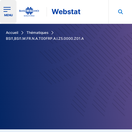
Webstat
Ouvrir le menu de navigation
MENU
Rechercher dans les données de la Banque de France
Accueil
Thématiques
BSI1,BSI1.M.FR.N.A.T00FRP.A.I.Z5.0000.Z01.A