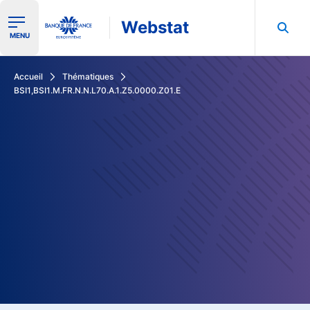
Webstat
Ouvrir le menu de navigation
MENU
Rechercher dans les données de la Banque de France
Accueil
Thématiques
BSI1,BSI1.M.FR.N.N.L70.A.1.Z5.0000.Z01.E