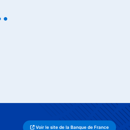
Voir le site de la Banque de France