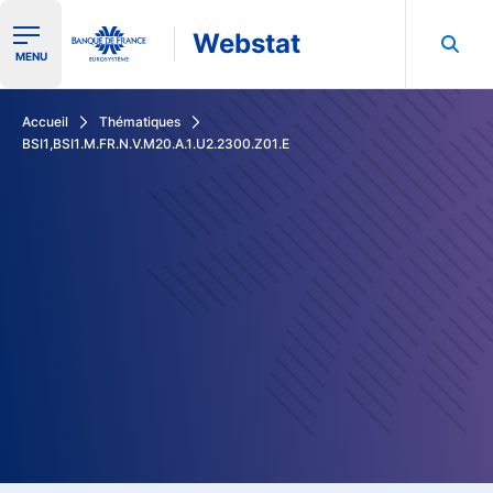
Webstat
Ouvrir le menu de navigation
MENU
Rechercher dans les données de la Banque de France
Accueil
Thématiques
BSI1,BSI1.M.FR.N.V.M20.A.1.U2.2300.Z01.E