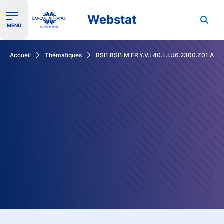
Webstat
Ouvrir le menu de navigation
MENU
Rechercher dans les données de la Banque de France
Accueil
Thématiques
BSI1,BSI1.M.FR.Y.V.L40.L.I.U6.2300.Z01.A