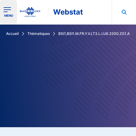
Webstat
Ouvrir le menu de navigation
MENU
Rechercher dans les données de la Banque de France
Accueil
Thématiques
BSI1,BSI1.M.FR.Y.V.LT3.L.I.U6.2300.Z01.A