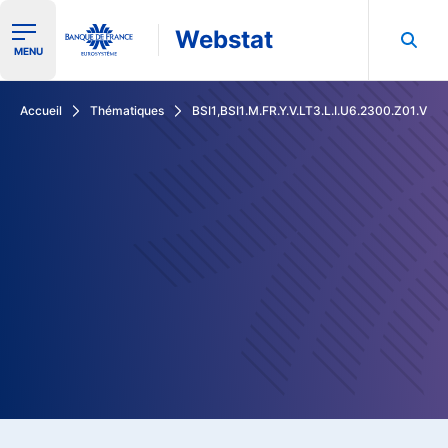
Webstat
Ouvrir le menu de navigation
MENU
Rechercher dans les données de la Banque de France
Accueil
Thématiques
BSI1,BSI1.M.FR.Y.V.LT3.L.I.U6.2300.Z01.V