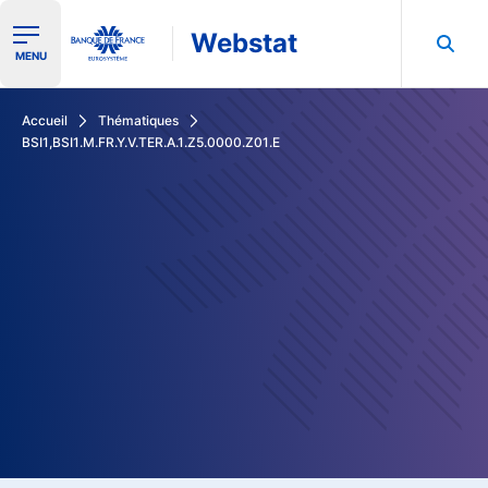
Webstat
Ouvrir le menu de navigation
MENU
Rechercher dans les données de la Banque de France
Accueil
Thématiques
BSI1,BSI1.M.FR.Y.V.TER.A.1.Z5.0000.Z01.E