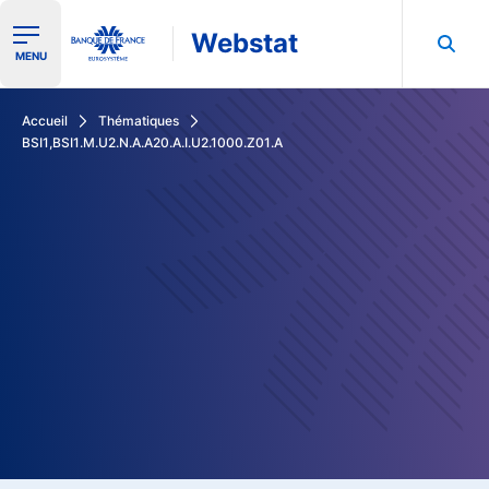
Webstat
Ouvrir le menu de navigation
MENU
Rechercher dans les données de la Banque de France
Accueil
Thématiques
BSI1,BSI1.M.U2.N.A.A20.A.I.U2.1000.Z01.A