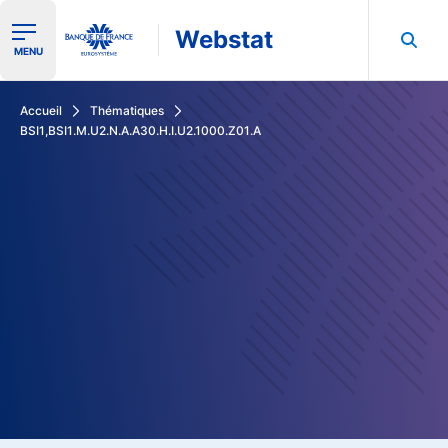
Webstat
Ouvrir le menu de navigation
MENU
Rechercher dans les données de la Banque de France
Accueil
Thématiques
BSI1,BSI1.M.U2.N.A.A30.H.I.U2.1000.Z01.A