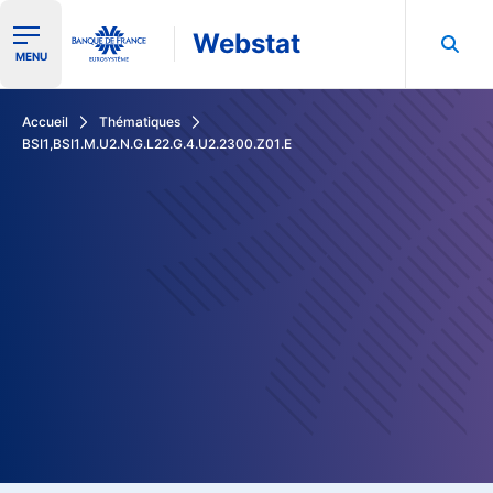
Webstat
Ouvrir le menu de navigation
MENU
Rechercher dans les données de la Banque de France
Accueil
Thématiques
BSI1,BSI1.M.U2.N.G.L22.G.4.U2.2300.Z01.E