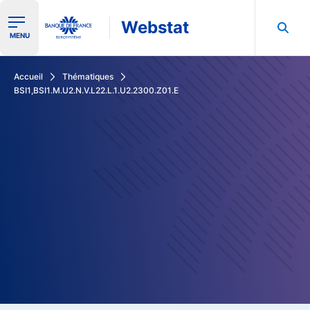
Webstat
Ouvrir le menu de navigation
MENU
Rechercher dans les données de la Banque de France
Accueil
Thématiques
BSI1,BSI1.M.U2.N.V.L22.L.1.U2.2300.Z01.E