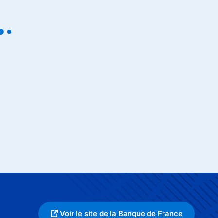
Voir le site de la Banque de France