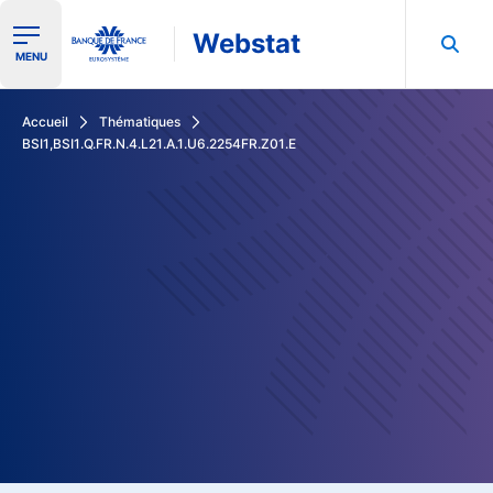
Webstat
Ouvrir le menu de navigation
MENU
Rechercher dans les données de la Banque de France
Accueil
Thématiques
BSI1,BSI1.Q.FR.N.4.L21.A.1.U6.2254FR.Z01.E