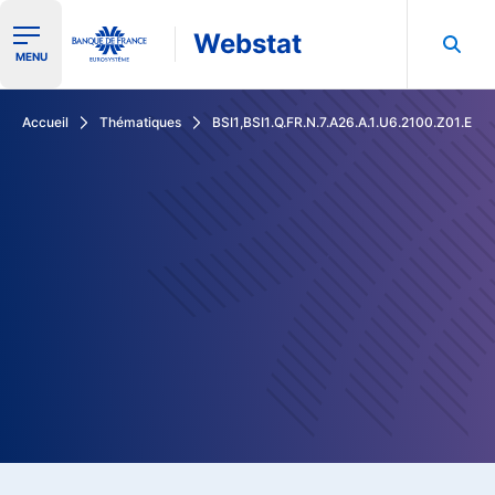
Webstat
Ouvrir le menu de navigation
MENU
Rechercher dans les données de la Banque de France
Accueil
Thématiques
BSI1,BSI1.Q.FR.N.7.A26.A.1.U6.2100.Z01.E