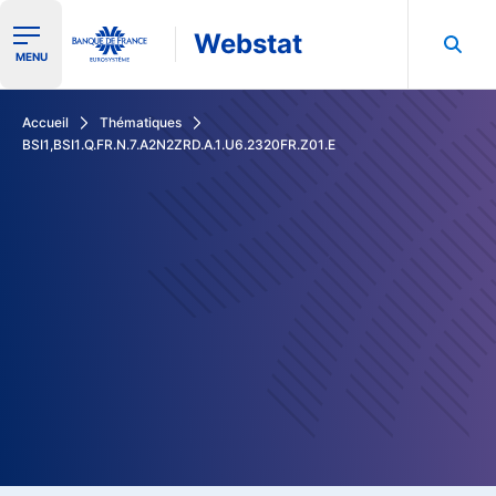
Webstat
Ouvrir le menu de navigation
MENU
Rechercher dans les données de la Banque de France
Accueil
Thématiques
BSI1,BSI1.Q.FR.N.7.A2N2ZRD.A.1.U6.2320FR.Z01.E