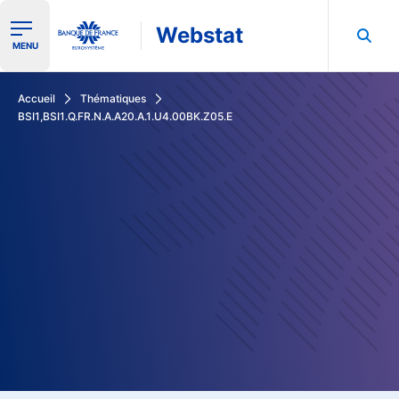
Webstat
Ouvrir le menu de navigation
MENU
Rechercher dans les données de la Banque de France
Accueil
Thématiques
BSI1,BSI1.Q.FR.N.A.A20.A.1.U4.00BK.Z05.E