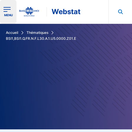
Webstat
Ouvrir le menu de navigation
MENU
Rechercher dans les données de la Banque de France
Accueil
Thématiques
BSI1,BSI1.Q.FR.N.F.L30.A.1.U5.0000.Z01.E