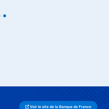
Voir le site de la Banque de France