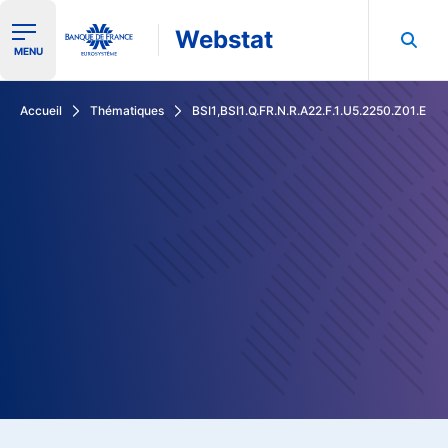
Webstat
Ouvrir le menu de navigation
MENU
Rechercher dans les données de la Banque de France
Accueil
Thématiques
BSI1,BSI1.Q.FR.N.R.A22.F.1.U5.2250.Z01.E