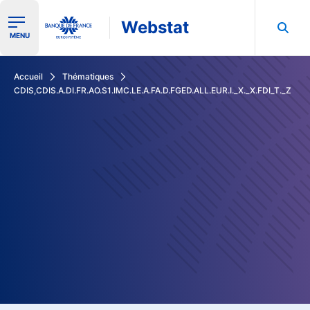
Webstat
Ouvrir le menu de navigation
MENU
Rechercher dans les données de la Banque de France
Accueil
Thématiques
CDIS,CDIS.A.DI.FR.AO.S1.IMC.LE.A.FA.D.FGED.ALL.EUR.I._X._X.FDI_T._Z