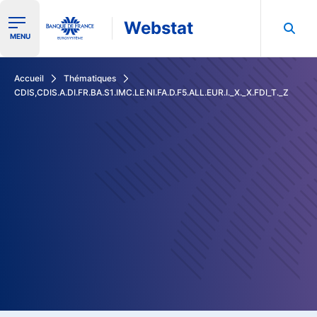
Webstat
Ouvrir le menu de navigation
MENU
Rechercher dans les données de la Banque de France
Accueil
Thématiques
CDIS,CDIS.A.DI.FR.BA.S1.IMC.LE.NI.FA.D.F5.ALL.EUR.I._X._X.FDI_T._Z