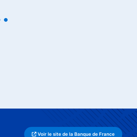
Voir le site de la Banque de France