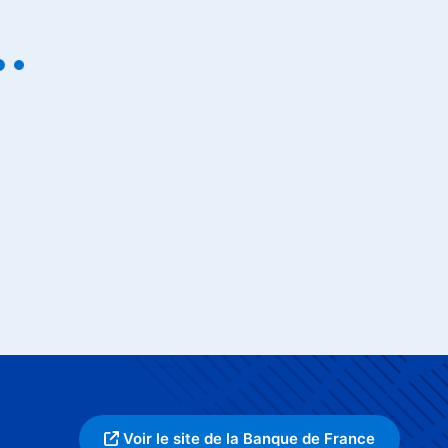
Voir le site de la Banque de France