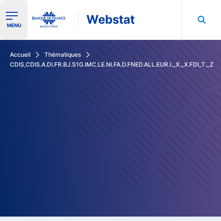
Webstat
Ouvrir le menu de navigation
MENU
Rechercher dans les données de la Banque de France
Accueil
Thématiques
CDIS,CDIS.A.DI.FR.BJ.S1G.IMC.LE.NI.FA.D.FNED.ALL.EUR.I._X._X.FDI_T._Z