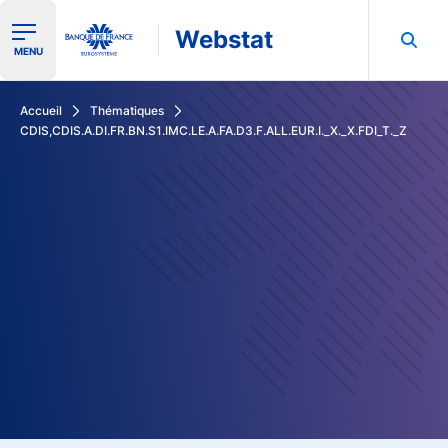
Webstat
Ouvrir le menu de navigation
MENU
Rechercher dans les données de la Banque de France
Accueil
Thématiques
CDIS,CDIS.A.DI.FR.BN.S1.IMC.LE.A.FA.D3.F.ALL.EUR.I._X._X.FDI_T._Z