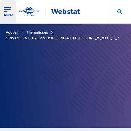
Webstat
Ouvrir le menu de navigation
MENU
Rechercher dans les données de la Banque de France
Accueil
Thématiques
CDIS,CDIS.A.DI.FR.BZ.S1.IMC.LE.NI.FA.D.FL.ALL.EUR.I._X._X.FDI_T._Z