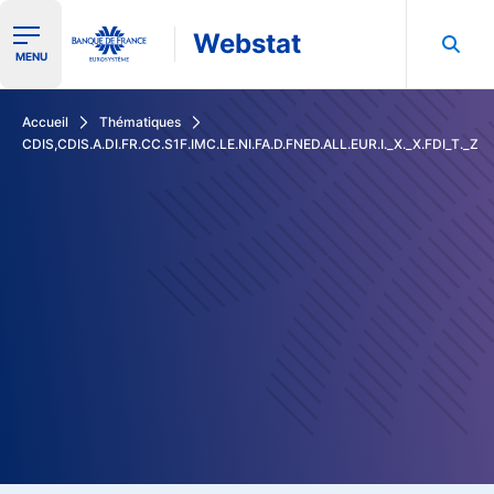
Webstat
Ouvrir le menu de navigation
MENU
Rechercher dans les données de la Banque de France
Accueil
Thématiques
CDIS,CDIS.A.DI.FR.CC.S1F.IMC.LE.NI.FA.D.FNED.ALL.EUR.I._X._X.FDI_T._Z